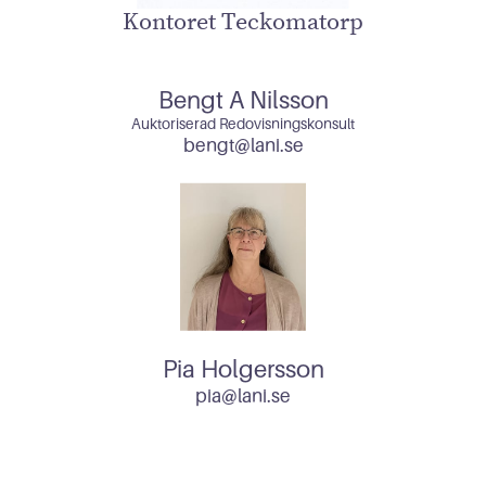
Kontoret Teckomatorp
Bengt A Nilsson
Auktoriserad Redovisningskonsult
bengt@lani.se
Pia Holgersson
pia@
lani.se