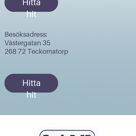
Hitta
hit
Besöksadress:
Västergatan 35
268 72 Teckomatorp
Hitta
hit