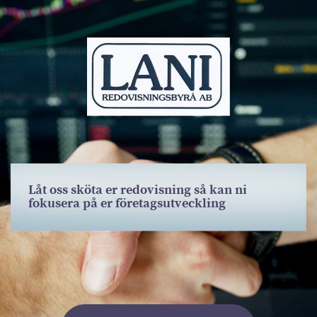
Låt oss sköta er redovisning så kan ni
fokusera på er företagsutveckling