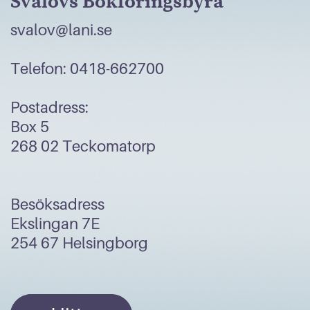
Svalövs Bokföringsbyrå
svalov@lani.se
Telefon: 0418-662700
Postadress:
Box 5
268 02 Teckomatorp
Besöksadress
Ekslingan 7E
254 67 Helsingborg