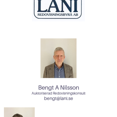
Bengt A Nilsson
Auktoriserad Redovisningskonsult
bengt@lani.s
e